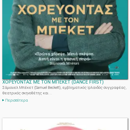
ΧΟΡΕΥΟΝΤΑΣ ΜΕ ΤΟΝ ΜΠΕΚΕΤ
(
DANCE FIRST
)
Σάμιουελ Μπέκετ (Samuel Beckett), εμβληματικός Ιρλανδός συγγραφέας,
θεατρικός σκηνοθέτης και ...
Περισσότερα