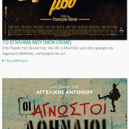
ΤΟ ΕΓΚΛΗΜΑ ΜΟΥ
(
MON CRIME
)
Στο Παρίσι της δεκαετίας του 30’, η Mαντλέν, μία νέα, όμορφη και
άφραγκη ηθοποιός, κατηγορείται για ...
Περισσότερα