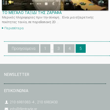
ΤΟ ΜΕΓΑΛΟ ΤΑΞΙΔΙ ΤΗΣ ΖΑΡΑΦΑ
Μερικές πληροφορίες πριν την σύνοψη… Είναι μια εξαιρετικής
ποιότητας ταινία, σε παραδοσιακή 2D ...
Περισσότερα
Προηγούμενα
1
…
3
4
5
NEWSLETTER
ΕΠΙΚΟΙΝΩΝΙΑ
210 6981083 -4 , 210 6983430
info@filmtrade.gr