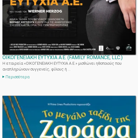
ΟΙΚΟΓΕΝΕΙΑΚΗ ΕΥΤΥΧΙΑ Α.Ε.
(
FAMILY ROMANCE, LLC.
)
Η εταιρεία «OIKOΓΕΝΕΙΑΚΗ ΕΥΤΥΧΙΑ Α.Ε.» μισθώνει ηθοποιούς που
αναπληρώνουν συγγενείς, φίλους ή ...
Περισσότερα