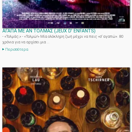
ΑΓΑΠΑ ΜΕ ΑΝ ΤΟΛΜΑΣ
(
JEUX D' ENFANTS
)
- «Τολμάς;» - «Τολμώ!» Μία ολόκληρη ζωή μέχρι να πεις «σ’ αγαπώ». 80
χρόνια για να αρχίσει μια ...
Περισσότερα