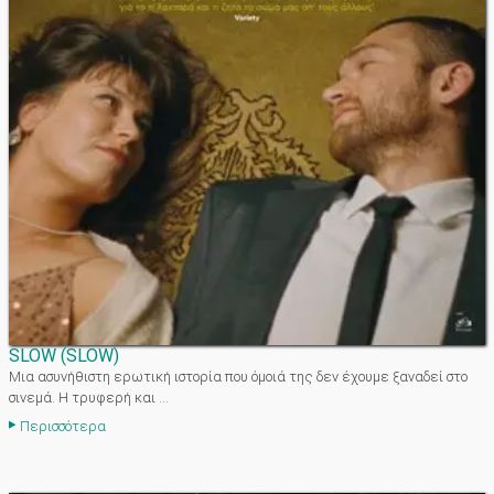
SLOW
(
SLOW
)
Mια ασυνήθιστη ερωτική ιστορία που όμοιά της δεν έχουμε ξαναδεί στο
σινεμά. H τρυφερή και ...
Περισσότερα