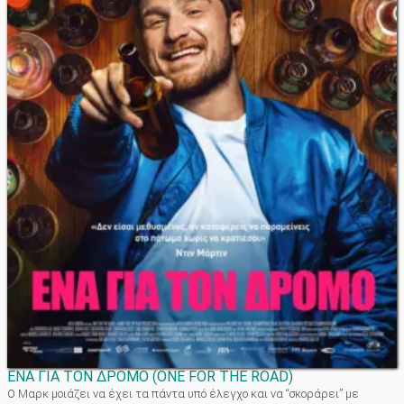
ΕΝΑ ΓΙΑ ΤΟΝ ΔΡΟΜΟ
(
ONE FOR THE ROAD
)
Ο Μαρκ μοιάζει να έχει τα πάντα υπό έλεγχο και να “σκοράρει” με