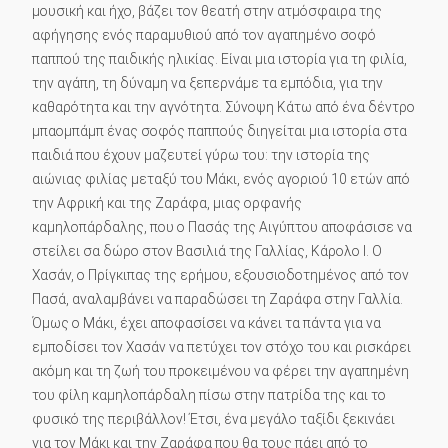
μουσική και ήχο, βάζει τον θεατή στην ατμόσφαιρα της
αφήγησης ενός παραμυθιού από τον αγαπημένο σοφό
παππού της παιδικής ηλικίας. Είναι μια ιστορία για τη φιλία,
την αγάπη, τη δύναμη να ξεπερνάμε τα εμπόδια, για την
καθαρότητα και την αγνότητα. Σύνοψη Κάτω από ένα δέντρο
μπαομπάμπ ένας σοφός παππούς διηγείται μια ιστορία στα
παιδιά που έχουν μαζευτεί γύρω του: την ιστορία της
αιώνιας φιλίας μεταξύ του Μάκι, ενός αγοριού 10 ετών από
την Αφρική και της Ζαράφα, μιας ορφανής
καμηλοπάρδαλης, που ο Πασάς της Αιγύπτου αποφάσισε να
στείλει σα δώρο στον Βασιλιά της Γαλλίας, Κάρολο Ι. Ο
Χασάν, ο Πρίγκιπας της ερήμου, εξουσιοδοτημένος από τον
Πασά, αναλαμβάνει να παραδώσει τη Ζαράφα στην Γαλλία.
Όμως ο Μάκι, έχει αποφασίσει να κάνει τα πάντα για να
εμποδίσει τον Χασάν να πετύχει τον στόχο του και ρισκάρει
ακόμη και τη ζωή του προκειμένου να φέρει την αγαπημένη
του φίλη καμηλοπάρδαλη πίσω στην πατρίδα της και το
φυσικό της περιβάλλον! Έτσι, ένα μεγάλο ταξίδι ξεκινάει
για τον Μάκι και την Ζαράφα που θα τους πάει από το