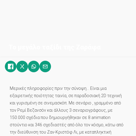
Το μεγάλο ταξίδι της Ζαράφα
Μερικές πληροφορίες πριν την σύνοψη… Είναι μια
εξαιρετικής ποιότητας ταινία, σε παραδοσιακή 2D τεχνική
και γυρισμένη σε σινεμασκόπ. Με σενάριο , γραμμένο από
τον Ρεμί Βεζανσόν και άλλους 3 σεναριογράφους, με
150.000 σχέδια που δημιουργήθηκαν σε 8 animation
στούντιο και 346 σχεδιαστές από όλο τον κόσμο, κάτω από
την διεύθυνση του Ζαν-Κριστόφ Λι, με καταπληκτική