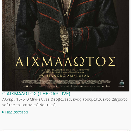
Ο ΑΙΧΜΑΛΩΤΟΣ
(
THE CAPTIVE
)
Αλγέρι, 1575. Ο Μιγκέλ ντε Θερβάντες, ένας τραυματισμένος 28χρονος
ναύτης του Ισπανικού Ναυτικού, ...
Περισσότερα