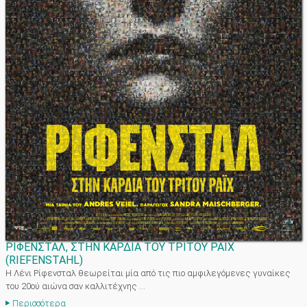
ΡΙΦΕΝΣΤΑΛ, ΣΤΗΝ ΚΑΡΔΙΑ ΤΟΥ ΤΡΙΤΟΥ ΡΑΙΧ
(
RIEFENSTAHL
)
Η Λένι Ρίφενσταλ θεωρείται μία από τις πιο αμφιλεγόμενες γυναίκες
του 20ού αιώνα σαν καλλιτέχνης ...
Περισσότερα