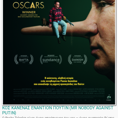
ΚΟΣ ΚΑΝΕΝΑΣ ΕΝΑΝΤΙΟΝ ΠΟΥΤΙΝ
(
MR NOBODY AGAINST
PUTIN
)
Ο Pasha Talankin είναι ένας απρόσμενος ήρωας — ένας αγαπητός Ρώσος