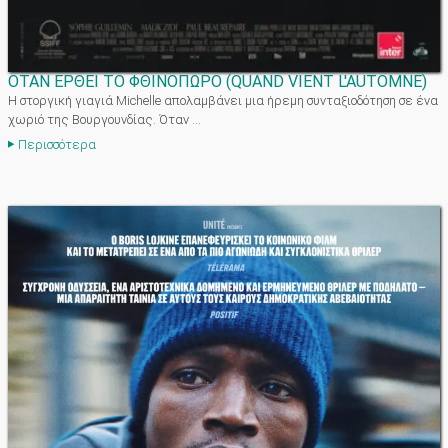
ΟΤΑΝ ΕΡΘΕΙ ΤΟ ΦΘΙΝΟΠΩΡΟ
(
QUAND VIENT L'AUTOMNE
)
Η στοργική γιαγιά Michelle απολαμβάνει μια ήρεμη συνταξιοδότηση σε ένα
χωριό της Βουργουνδίας. Όταν ...
Περισσότερα