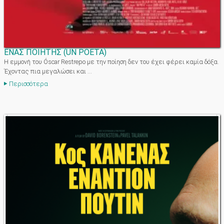
ΕΝΑΣ ΠΟΙΗΤΗΣ
(
UN POETA
)
Η εμμονή του Óscar Restrepo με την ποίηση δεν του έχει φέρει καμία δόξα.
Έχοντας πια μεγαλώσει και ...
Περισσότερα