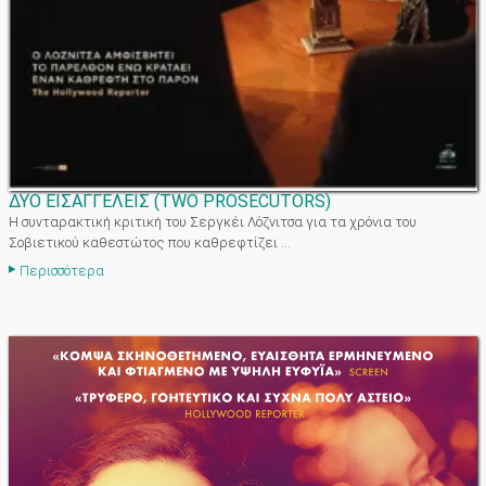
ΔΥΟ ΕΙΣΑΓΓΕΛΕΙΣ
(
TWO PROSECUTORS
)
Η συνταρακτική κριτική του Σεργκέι Λόζνιτσα για τα χρόνια του
Σοβιετικού καθεστώτος που καθρεφτίζει ...
Περισσότερα