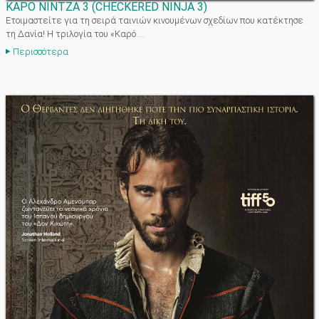
ΚΑΡΟ ΝΙΝΤΖΑ 3
(
CHECKERED NINJA 3
)
Ετοιμαστείτε για τη σειρά ταινιών κινουμένων σχεδίων που κατέκτησε
τη Δανία! Η τριλογία του «Καρό ...
Περισσότερα