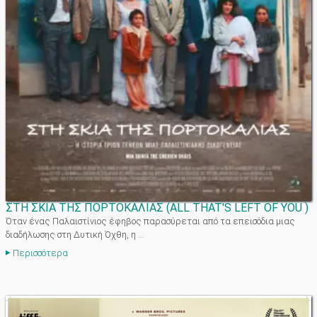
ΣΤΗ ΣΚΙΑ ΤΗΣ ΠΟΡΤΟΚΑΛΙΑΣ
(
ALL THAT'S LEFT OF YOU
)
Όταν ένας Παλαιστίνιος έφηβος παρασύρεται από τα επεισόδια μιας
διαδήλωσης στη Δυτική Όχθη, η ...
Περισσότερα