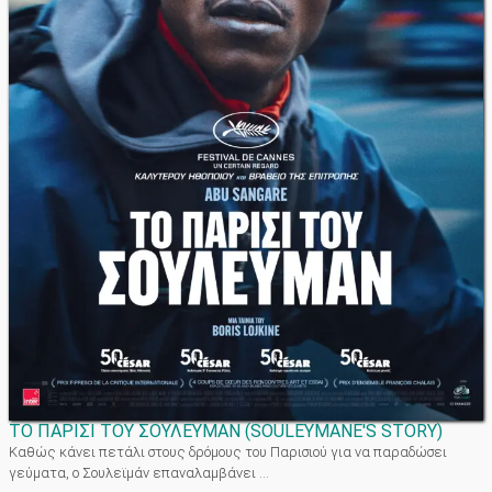
ΤΟ ΠΑΡΙΣΙ ΤΟΥ ΣΟΥΛΕΥΜΑΝ
(
SOULEYMANE'S STORY
)
Καθώς κάνει πετάλι στους δρόμους του Παρισιού για να παραδώσει
γεύματα, ο Σουλεϊμάν επαναλαμβάνει ...