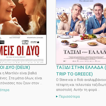
ΟΙ ΔΥΟ
(
DEUX
)
ΤΑΞΙΔΙ ΣΤΗΝ ΕΛΛΑΔΑ
(
ι η Μαντλέν είναι βαθιά
TRIP TO GREECE
)
νες. Στα μάτια όλων, είναι
O Steve και ο Rob αναλαμβάνουν
ιτόνισσες που ζουν στον ...
τέταρτη και τελευταία ταξιδιωτ
αποστολή. Αυτήν τη φορά ...
ότερα
Περισσότερα