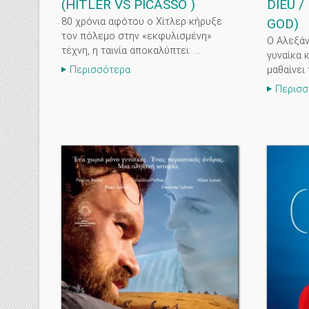
(
HITLER VS PICASSO
)
DIEU /
80 χρόνια αφότου ο Χίτλερ κήρυξε
GOD
)
τον πόλεμο στην «εκφυλισμένη»
Ο Αλεξάν
τέχνη, η ταινία αποκαλύπτει: ...
γυναίκα κ
μαθαίνει 
Περισσότερα
Περισσ