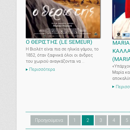
Ο ΘΕΡΙΣΤΗΣ
(
LE SEMEUR
)
MARIA
Η Βιολέτ είναι πια σε ηλικία γάμου, το
ΚΑΛΛΑ
1852, όταν ξαφνικά όλοι οι άνδρες
(
MARIA
του χωριού αναγκάζονται να ...
«Υπάρχου
Περισσότερα
Μαρία και
αποκαλύπτ
Περισσ
Προηγούμενα
1
2
3
4
5