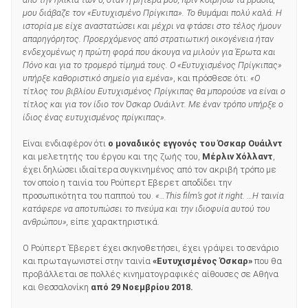
μου διάβαζε τον «Ευτυχισμένο Πρίγκιπα». Το θυμάμαι πολύ καλά. Η
ιστορία με είχε αναστατώσει και μέχρι να φτάσει στο τέλος ήμουν
απαρηγόρητος. Προερχόμενος από στρατιωτική οικογένεια ήταν
ενδεχομένως η πρώτη φορά που άκουγα να μιλούν για Έρωτα και
Πόνο και για το τρομερό τίμημά τους. Ο «Ευτυχισμένος Πρίγκιπας»
υπήρξε καθοριστικό σημείο για εμένα»
, και πρόσθεσε ότι:
«Ο
τίτλος του βιβλίου Ευτυχισμένος Πρίγκιπας θα μπορούσε να είναι ο
τίτλος και για τον ίδιο τον Όσκαρ Ουάιλντ. Με έναν τρόπο υπήρξε ο
ίδιος ένας ευτυχισμένος πρίγκιπας».
Είναι ενδιαφέρον ότι
ο μοναδικός εγγονός του Όσκαρ Ουάιλντ
και μελετητής του έργου και της ζωής του,
Μέρλιν Χόλλαντ
,
έχει δηλώσει ιδιαίτερα συγκινημένος από τον ακριβή τρόπο με
τον οποίο η ταινία του Ρούπερτ Εβερετ αποδίδει την
προσωπικότητα του παππού του.
«…This film’s got it right. …Η ταινία
κατάφερε να αποτυπώσει το πνεύμα και την ιδιοφυία αυτού του
ανθρώπου»,
είπε χαρακτηριστικά.
Ο Ρούπερτ Έβερετ έχει σκηνοθετήσει, έχει γράψει το σενάριο
και πρωταγωνιστεί στην ταινία
«Ευτυχισμένος Όσκαρ»
που θα
προβάλλεται σε πολλές κινηματογραφικές αίθουσες σε Αθήνα
και Θεσσαλονίκη
από 29 Νοεμβρίου 2018.