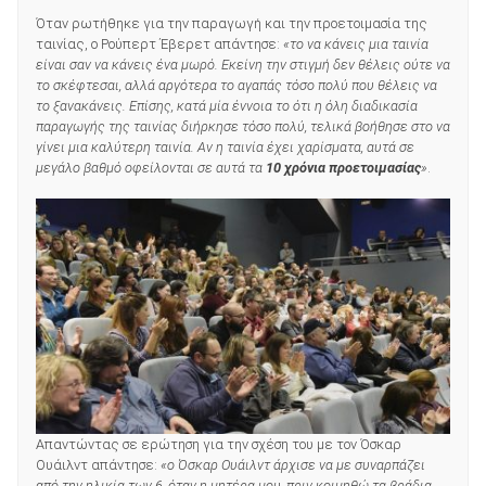
Όταν ρωτήθηκε για την παραγωγή και την προετοιμασία της
ταινίας, ο Ρούπερτ Έβερετ απάντησε:
«το να κάνεις μια ταινία
είναι σαν να κάνεις ένα μωρό. Εκείνη την στιγμή δεν θέλεις ούτε να
το σκέφτεσαι, αλλά αργότερα το αγαπάς τόσο πολύ που θέλεις να
το ξανακάνεις. Επίσης, κατά μία έννοια το ότι η όλη διαδικασία
παραγωγής της ταινίας διήρκησε τόσο πολύ, τελικά βοήθησε στο να
γίνει μια καλύτερη ταινία. Αν η ταινία έχει χαρίσματα, αυτά σε
μεγάλο βαθμό οφείλονται σε αυτά τα
10 χρόνια προετοιμασίας
»
.
Απαντώντας σε ερώτηση για την σχέση του με τον Όσκαρ
Ουάιλντ απάντησε:
«ο Όσκαρ Ουάιλντ άρχισε να με συναρπάζει
από την ηλικία των 6, όταν η μητέρα μου, πριν κοιμηθώ τα βράδια,