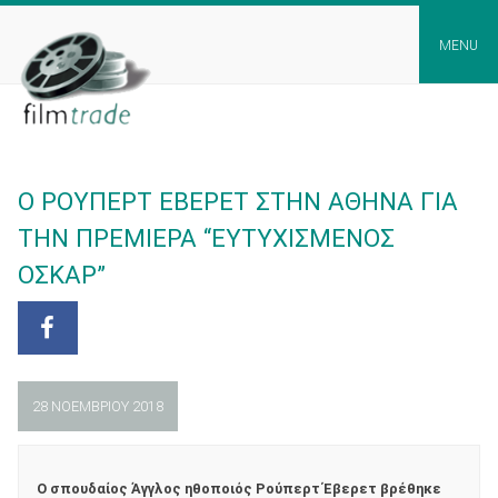
Skip
to
MENU
content
Ο ΡΟΥΠΕΡΤ ΕΒΕΡΕΤ ΣΤΗΝ ΑΘΗΝΑ ΓΙΑ
ΤΗΝ ΠΡΕΜΙΕΡΑ “ΕΥΤΥΧΙΣΜΕΝΟΣ
ΟΣΚΑΡ”
28 ΝΟΕΜΒΡΊΟΥ 2018
O
σπουδαίος Άγγλος ηθοποιός
Ρούπερτ Έβερετ
βρέθηκε