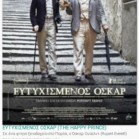
ΕΥΤΥΧΙΣΜΕΝΟΣ ΟΣΚΑΡ
(
THE HAPPY PRINCE
)
Σε ένα φτηνό ξενοδοχείο στο Παρίσι, ο Όσκαρ Ουάϊλντ (Rupert Everett)