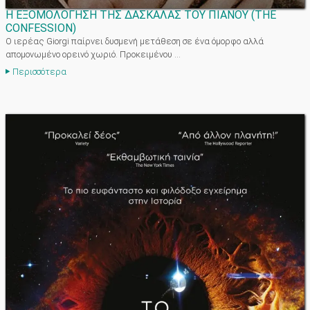
Η ΕΞΟΜΟΛΟΓΗΣΗ ΤΗΣ ΔΑΣΚΑΛΑΣ ΤΟΥ ΠΙΑΝΟΥ
(
THE
CONFESSION
)
Ο ιερέας Giorgi παίρνει δυσμενή μετάθεση σε ένα όμορφο αλλά
απομονωμένο ορεινό χωριό. Προκειμένου ...
Περισσότερα