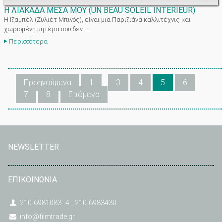
Η ΛΙΑΚΑΔΑ ΜΕΣΑ ΜΟΥ
(
UN BEAU SOLEIL INTERIEUR
)
Η Ιζαμπέλ (Ζυλιέτ Μπινός), είναι μια Παριζιάνα καλλιτέχνις και
χωρισμένη μητέρα που δεν ...
Περισσότερα
Προηγούμενα
1
…
3
4
5
6
7
8
Επόμενα
NEWSLETTER
ΕΠΙΚΟΙΝΩΝΙΑ
210 6981083 -4 , 210 6983430
info@filmtrade.gr