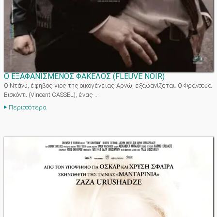
O EΞΑΦΑΝΙΣΜΕΝΟΣ ΦΑΚΕΛΟΣ
(
FLEUVE NOIR
)
Ο Ντάνυ, έφηβος γιος της οικογένειας Αρνώ, εξαφανίζεται. Ο Φρανσουά
Βισκόντι (Vincent CΑSSEL), ένας ...
Περισσότερα