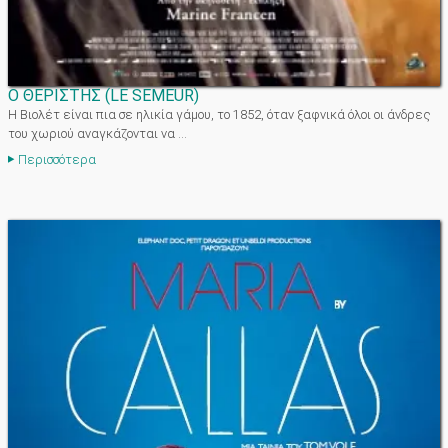
Ο ΘΕΡΙΣΤΗΣ
(
LE SEMEUR
)
Η Βιολέτ είναι πια σε ηλικία γάμου, το 1852, όταν ξαφνικά όλοι οι άνδρες
του χωριού αναγκάζονται να ...
Περισσότερα