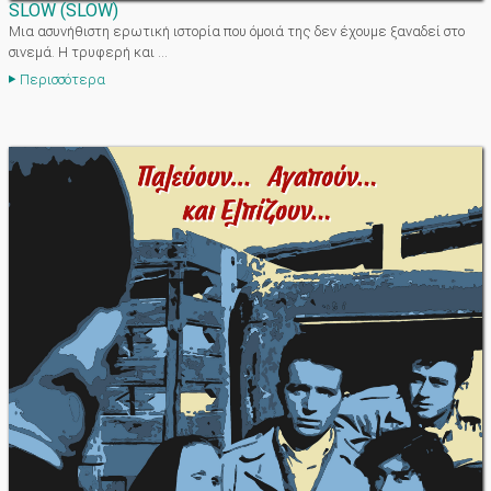
SLOW
(
SLOW
)
Mια ασυνήθιστη ερωτική ιστορία που όμοιά της δεν έχουμε ξαναδεί στο
σινεμά. H τρυφερή και ...
Περισσότερα