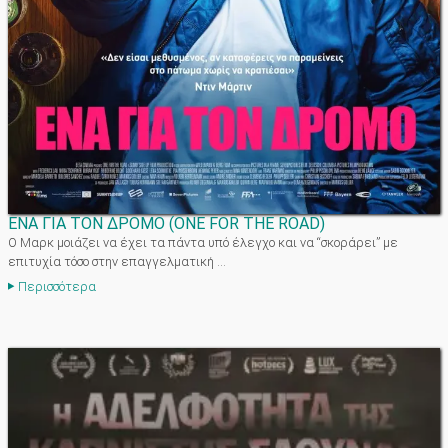
ΕΝΑ ΓΙΑ ΤΟΝ ΔΡΟΜΟ
(
ONE FOR THE ROAD
)
Ο Μαρκ μοιάζει να έχει τα πάντα υπό έλεγχο και να “σκοράρει” με
επιτυχία τόσο στην επαγγελματική ...
Περισσότερα