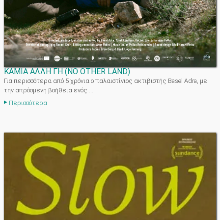
ΚΑΜΙΑ ΑΛΛΗ ΓΗ
(
NO OTHER LAND
)
Για περισσότερα από 5 χρόνια ο παλαιστίνιος ακτιβιστής Basel Adra, με
την απρόσμενη βοήθεια ενός ...
Περισσότερα