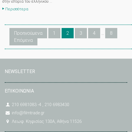
στην ιστορία του ελληνικού ...
Περισσότερα
Προηγούμενα
1
2
3
4
…
8
Επόμενα
NEWSLETTER
ΕΠΙΚΟΙΝΩΝΙΑ
210 6981083 -4 , 210 6983430
info@filmtrade.gr
Λεωφ. Κηφισίας 130A, Αθήνα 11526