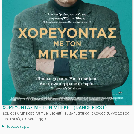
ΧΟΡΕΥΟΝΤΑΣ ΜΕ ΤΟΝ ΜΠΕΚΕΤ
(
DANCE FIRST
)
Σάμιουελ Μπέκετ (Samuel Beckett), εμβληματικός Ιρλανδός συγγραφέας,
θεατρικός σκηνοθέτης και ...
Περισσότερα