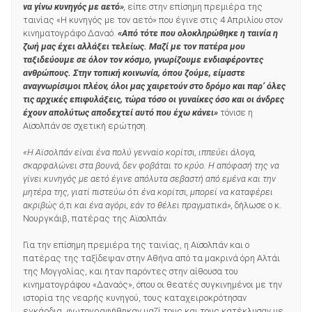
να γίνω κυνηγός με αετό»
,
είπε στην επίσημη πρεμιέρα της
ταινίας «Η κυνηγός με τον αετό» που έγινε στις 4 Απριλίου στον
κινηματογράφο Δαναό.
«Από τότε που ολοκληρώθηκε η ταινία η
ζωή μας έχει αλλάξει τελείως. Μαζί με τον πατέρα μου
ταξιδεύουμε σε όλον τον κόσμο, γνωρίζουμε ενδιαφέροντες
ανθρώπους. Στην τοπική κοινωνία, όπου ζούμε, είμαστε
αναγνωρίσιμοι πλέον, όλοι μας χαιρετούν στο δρόμο και παρ’ όλες
τις αρχικές επιφυλάξεις, τώρα τόσο οι γυναίκες όσο και οι άνδρες
έχουν απολύτως αποδεχτεί αυτό που έχω κάνει»
τόνισε η
Αϊσολπάν σε σχετική ερώτηση.
«Η Αϊσολπάν είναι ένα πολύ γενναίο κορίτσι, ιππεύει άλογα,
σκαρφαλώνει στα βουνά, δεν φοβάται το κρύο. Η απόφασή της να
γίνει κυνηγός με αετό έγινε απόλυτα σεβαστή από εμένα και την
μητέρα της, γιατί πιστεύω ότι ένα κορίτσι, μπορεί να καταφέρει
ακριβώς ό,τι και ένα αγόρι, εάν το θέλει πραγματικά»,
δήλωσε ο κ.
Νουργκάιβ, πατέρας της Αϊσολπάν.
Για την επίσημη πρεμιέρα της ταινίας, η Αϊσολπάν και ο
πατέρας της ταξίδεψαν στην Αθήνα από τα μακρινά όρη Αλτάι
της Μογγολίας, και ήταν παρόντες στην αίθουσα του
κινηματογράφου «Δαναός», όπου οι θεατές συγκινημένοι με την
ιστορία της νεαρής κυνηγού, τους καταχειροκρότησαν
εγκάρδια, φωτογραφήθηκαν μαζί τους και τους κατέκλυσαν με