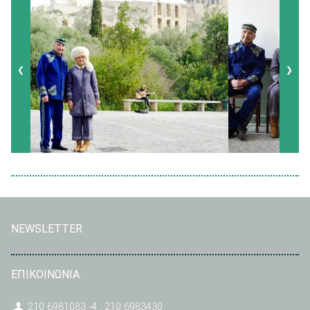
❮
❯
NEWSLETTER
ΕΠΙΚΟΙΝΩΝΙΑ
210 6981083 -4 , 210 6983430