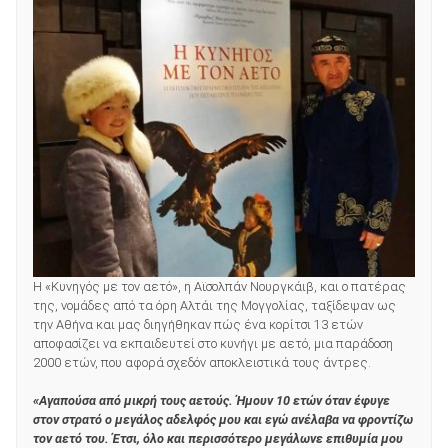
Η «Κυνηγός με τον αετό», η Αϊσολπάν Νουργκάιβ, και ο πατέρας
της, νομάδες από τα όρη Αλτάι της Μογγολίας, ταξίδεψαν ως
την Αθήνα και μας διηγήθηκαν πώς ένα κορίτσι 13 ετών
αποφασίζει να εκπαιδευτεί στο κυνήγι με αετό, μια παράδοση
2000 ετών, που αφορά σχεδόν αποκλειστικά τους άντρες.
«Αγαπούσα από μικρή τους αετούς. Ήμουν 10 ετών όταν έφυγε
στον στρατό ο μεγάλος αδελφός μου και εγώ ανέλαβα να φροντίζω
τον αετό του. Έτσι, όλο και περισσότερο μεγάλωνε επιθυμία μου