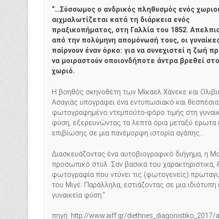
“…Σύσσωμος ο ανδρικός πληθυσμός ενός χωριο
αιχμαλωτίζεται κατά τη διάρκεια ενός
πραξικοπήματος, στη Γαλλία του 1852. Απελπι
από την πολύμηνη απομόνωσή τους, οι γυναίκε
παίρνουν έναν όρκο: για να συνεχιστεί η ζωή π
να μοιραστούν οποιονδήποτε άντρα βρεθεί στ
χωριό.
Η βοηθός σκηνοθέτη των Μίκαελ Χάνεκε και Ολιβι
Ασαγιάς υπογράφει ένα εντυπωσιακό και θεσπέσια
φωτογραφημένο ντεμπούτο-φόρο τιμής στη γυναικ
φύση, εξερευνώντας τα λεπτά όρια μεταξύ έρωτα 
επιβίωσης σε μια πανέμορφη ιστορία αγάπης…
Διασκευάζοντας ένα αυτοβιογραφικό διήγημα, η Μα
προσωπικό στυλ. Σαν βασικά του χαρακτηριστικά,
φωτογραφία που ντύνει τις (φωτογενείς) πρωταγω
του Μιγέ. Παράλληλα, εστιάζοντας σε μια ιδιότυπη 
γυναικεία φύση.”
πηγή: http://www.aiff.gr/diethnes_diagonistiko_2017/