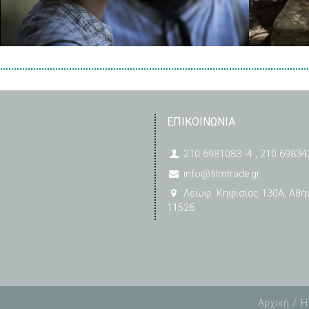
ΕΠΙΚΟΙΝΩΝΙΑ
210 6981083 -4 , 210 69834
info@filmtrade.gr
Λεωφ. Κηφισίας 130A, Αθή
11526
Αρχική
Η