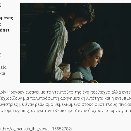
ύ
σμένες
ς
ρέπει
ο
έ
εία
και
ρίν Φρανσέν εισάγει με το ντεμπούτο της ένα περίτεχνο αλλά εντ
 ξεχωρίζουν μια πολυπρόσωπη αφηγηματική λιτότητα και η εντυπω
νίστριες με έναν ρεαλισμό θεμελιωμένο στους ομότιτλους πίνακ
ιστορία αγάπης, ανάγει τον «Θεριστή» σ’ έναν διαχρονικό ύμνο για τ
arthro/o_theristis_the_sower-15552782/