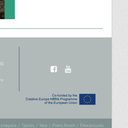
30
να
 εταιρεία
Ταινίες
Νέα
Press Room
Επικοινωνία