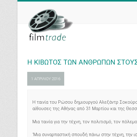
Skip
to
content
Η ΚΙΒΩΤΟΣ ΤΩΝ ΑΝΘΡΩΠΩΝ ΣΤΟΥ
1 ΑΠΡΙΛΊΟΥ 2016
Η ταινία του Ρώσου δημιουργού Αλεξάντρ Σοκού
αίθουσες της Αθήνας από 31 Μαρτίου και της Θεσσ
Μια ταινία για την τέχνη, τον πολιτισμό, τον πόλεμ
‘Μια συναρπαστική σπουδή πάνω στην τέχνη, την ισ