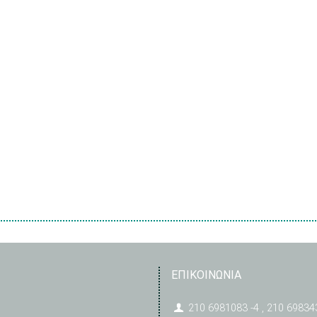
ΕΠΙΚΟΙΝΩΝΙΑ
210 6981083 -4 , 210 69834