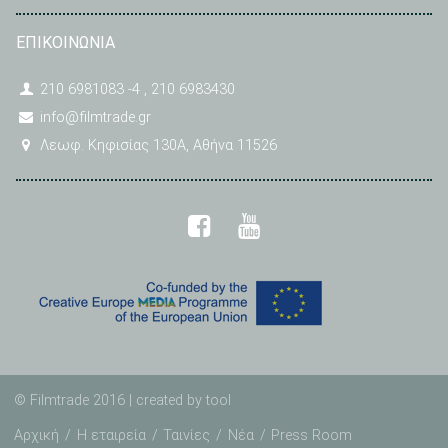
ΕΠΙΚΟΙΝΩΝΙΑ
210 6981083 -4 , 210 6983430
info@filmtrade.gr
Λεωφ. Κηφισίας 130A, Αθήνα 11526
© Filmtrade 2016 | created by
tool
Αρχική
Η εταιρεία
Ταινίες
Νέα
Press Room