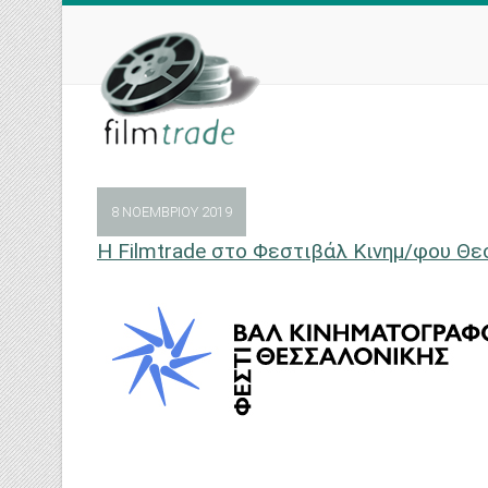
Skip
to
content
8 ΝΟΕΜΒΡΊΟΥ 2019
Η Filmtrade στο Φεστιβάλ Κινημ/φου Θ