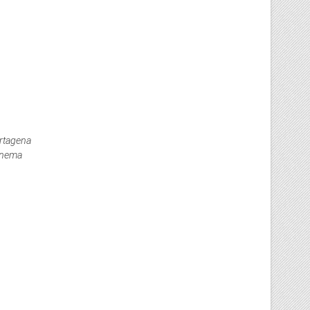
rtagena
inema