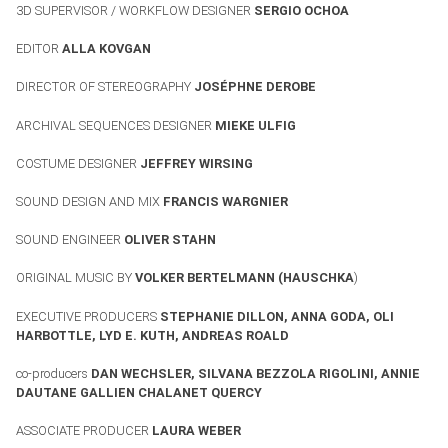
3D SUPERVISOR / WORKFLOW DESIGNER
SERGIO OCHOA
EDITOR
ALLA KOVGAN
DIRECTOR OF STEREOGRAPHY
JOS
É
PHNE DEROBE
ARCHIVAL SEQUENCES DESIGNER
MIEKE ULFIG
COSTUME DESIGNER
JEFFREY WIRSING
SOUND DESIGN AND MIX
FRANCIS WARGNIER
SOUND ENGINEER
OLIVER STAHN
ORIGINAL MUSIC BY
VOLKER BERTELMANN (HAUSCHKA
)
EXECUTIVE PRODUCERS
STEPHANIE DILLON, ANNA GODA, OLI
HΑRBOTTLE, LYD E. KUTH, ANDREAS ROALD
co-producers
DΑΝ WECHSLER, SILVANA BEZZOLA RIGOLINI,
ANNIE
DAUTANE GALLIEN CHALANET QUERCY
ASSOCIATE PRODUCER
LAURA WEBER