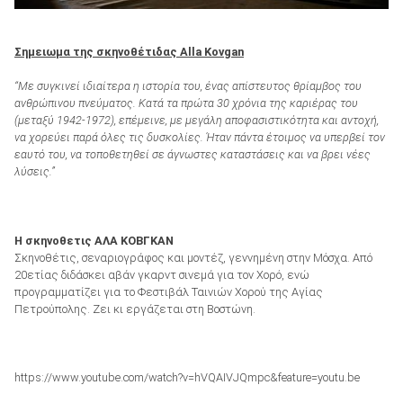
Σημειωμα της σκηνοθέτιδας Αlla Kovgan
“Με συγκινεί ιδιαίτερα η ιστορία του, ένας απίστευτος θρίαμβος του
ανθρώπινου πνεύματος. Κατά τα πρώτα 30 χρόνια της καριέρας του
(μεταξύ 1942-1972), επέμεινε, με μεγάλη αποφασιστικότητα και αντοχή,
να χορεύει παρά όλες τις δυσκολίες. Ήταν πάντα έτοιμος να υπερβεί τον
εαυτό του, να τοποθετηθεί σε άγνωστες καταστάσεις και να βρει νέες
λύσεις.”
Η σκηνοθετις ΑΛΑ ΚΟΒΓΚΑΝ
Σκηνοθέτις, σεναριογράφος και μοντέζ, γεννημένη στην Μόσχα. Από
20ετίας διδάσκει αβάν γκαρντ σινεμά για τον Χορό, ενώ
προγραμματίζει για το Φεστιβάλ Ταινιών Χορού της Αγίας
Πετρούπολης. Ζει κι εργάζεται στη Βοστώνη.
https://www.youtube.com/watch?v=hVQAIVJQmpc&feature=youtu.be