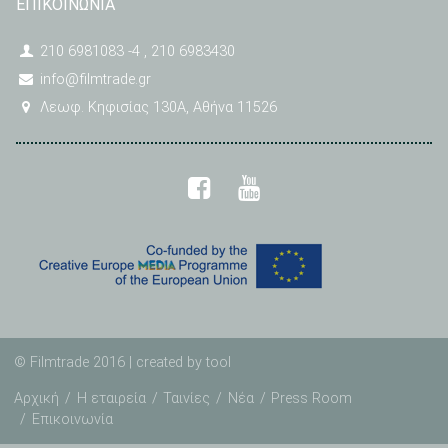
ΕΠΙΚΟΙΝΩΝΙΑ
210 6981083 -4 , 210 6983430
info@filmtrade.gr
Λεωφ. Κηφισίας 130A, Αθήνα 11526
© Filmtrade 2016 | created by
tool
Αρχική
Η εταιρεία
Ταινίες
Νέα
Press Room
Επικοινωνία