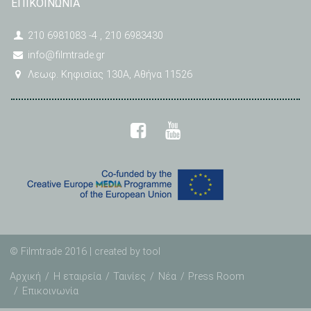
ΕΠΙΚΟΙΝΩΝΙΑ
210 6981083 -4 , 210 6983430
info@filmtrade.gr
Λεωφ. Κηφισίας 130A, Αθήνα 11526
© Filmtrade 2016 | created by
tool
Αρχική
Η εταιρεία
Ταινίες
Νέα
Press Room
Επικοινωνία