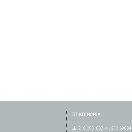
ΕΠΙΚΟΙΝΩΝΙΑ
210 6981083 -4 , 210 69834