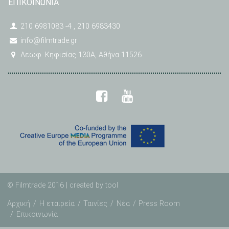
ΕΠΙΚΟΙΝΩΝΙΑ
210 6981083 -4 , 210 6983430
info@filmtrade.gr
Λεωφ. Κηφισίας 130A, Αθήνα 11526
© Filmtrade 2016 | created by
tool
Αρχική
Η εταιρεία
Ταινίες
Νέα
Press Room
Επικοινωνία