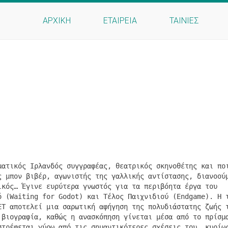
ΑΡΧΙΚΗ
ΕΤΑΙΡΕΙΑ
ΤΑΙΝΙΕΣ
ματικός Ιρλανδός συγγραφέας, θεατρικός σκηνοθέτης και πο
ς μπον βιβέρ, αγωνιστής της γαλλικής αντίστασης, διανοού
ικός… Έγινε ευρύτερα γνωστός για τα περιβόητα έργα του
ό (Waiting for Godot) και Τέλος Παιχνιδιού (Endgame). Η 
ΕΤ αποτελεί μια σαρωτική αφήγηση της πολυδιάστατης ζωής 
 βιογραφία, καθώς η ανασκόπηση γίνεται μέσα από το πρίσμ
στρέφεται γύρω από τις σημαντικότερες σχέσεις του, κυρίω