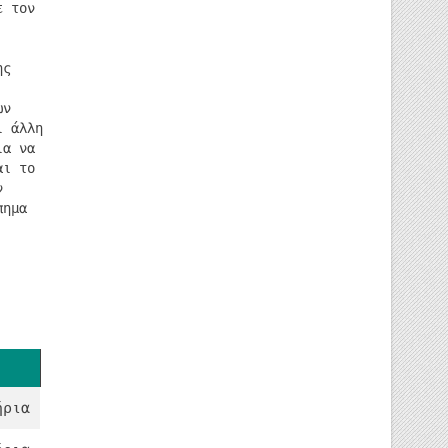
ε τον
ης
ων
ι άλλη
ια να
αι το
ν
πημα
❯
ήρια