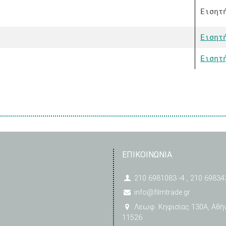
Εισητ
Εισητ
Εισητ
ΕΠΙΚΟΙΝΩΝΙΑ
210 6981083 -4 , 210 69834
info@filmtrade.gr
Λεωφ. Κηφισίας 130A, Αθή
11526