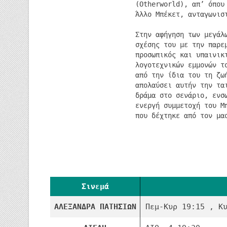
(Otherworld), απ’ όπου
Άλλο Μπέκετ, ανταγωνισ
Στην αφήγηση των μεγάλ
σχέσης του με την παρε
προσωπικός και υπαινικ
λογοτεχνικών εμμονών τ
από την ίδια του τη ζω
απολαύσει αυτήν την τα
δράμα στο σενάριο, ενσ
ενεργή συμμετοχή του Μ
που δέχτηκε από τον μα
❮
Σινεμά
ΑΛΕΞΑΝΔΡΑ ΠΑΤΗΣΙΩΝ
Πεμ-Κυρ 19:15 , Κ