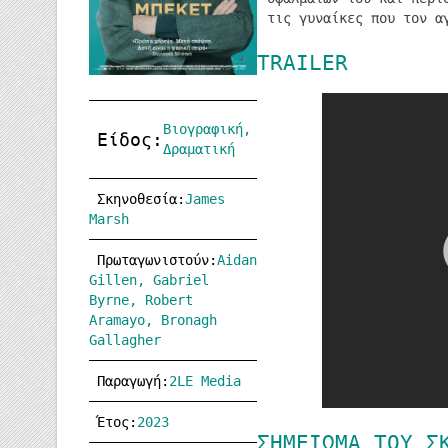
τις γυναίκες που τον α
TRAILER
Βιογραφική,
Είδος:
Δραματική
Σκηνοθεσία:
James
Marsh
Πρωταγωνιστούν:
Aidan
Gillen, Gabriel
Byrne, Robert
Aramayo, Bronagh
Gallagher
Παραγωγή:
2LE Media
Έτος:
2023
ΣΗΜΕΊΩΜΑ ΤΟΥ Σ