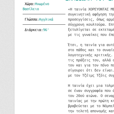
Χώρα:
Ηνωμένο
Βασίλειο
«Η ταινία ΧΟΡΕΥΟΝΤΑΣ Μ
συγκινητική αφήγηση τη
προσεγγίσεις, όπως αρμ
Γλώσσα:
Αγγλικά
σύγχρονη κουλτούρα. Επ
ξετυλίγεται σε εκτεταμ
Διάρκεια:
96'
με τις γυναίκες που έπ
Έτσι, η ταινία για αυτ
στο πάθος και το συναί
λογοτεχνικής κριτικής.
τις πράξεις του, αλλά 
του και για τον πόνο π
σίγουροι ότι δεν είναι
με τον Τζέιμς Τζόις συ
Η ταινία έχει μια τολμ
σε έναν συγγραφέα που 
του 20ού αιώνα. Ο σενα
ταινίας με την πρώτη κ
βραβεύεται με το Νόμπε
την τελετή απονομής κα