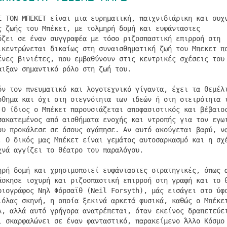
Ε ΤΟΝ ΜΠΕΚΕΤ είναι μια ευρηματική, παιχνιδιάρικη και συχ
ς ζωής του Μπέκετ, με τολμηρή δομή και ευφάνταστες
όζει σε έναν συγγραφέα με τόσο ριζοσπαστική επιρροή στη
ικεντρώνεται δικαίως στη συναισθηματική ζωή του Μπεκετ π
ένες βινιέτες, που εμβαθύνουν στις κεντρικές σχέσεις του
αιξαν σημαντικό ρόλο στη ζωή του.
όν τον πνευματικό και λογοτεχνικό γίγαντα, έχει τα θεμέλ
σθημα και όχι στη στεγνότητα των ιδεών ή στη στειρότητα 
 Ο ίδιος ο Μπέκετ παρουσιάζεται αποφασιστικός και βέβαιο
σακατεμένος από αισθήματα ενοχής και ντροπής για τον εγω
ου προκάλεσε σε όσους αγάπησε. Αν αυτό ακούγεται βαρύ, ν
. Ο δικός μας Μπέκετ είναι γεμάτος αυτοσαρκασμό και η σχ
χνά αγγίζει το θέατρο του παραλόγου.
ηρή δομή και χρησιμοποιεί ευφάνταστες στρατηγικές, όπως 
άσκησε ισχυρή και ριζοσπαστική επιρροή στη γραφή και το 
ριογράφος Νηλ Φόρσαϊθ (Neil Forsyth), μάς εισάγει στο ύφ
ιόλας σκηνή, η οποία ξεκινά αρκετά φυσικά, καθώς ο Μπέκε
λ, αλλά αυτό γρήγορα ανατρέπεται, όταν εκείνος δραπετεύε
ι σκαρφαλώνει σε έναν φανταστικό, παρακείμενο Άλλο Κόσμο