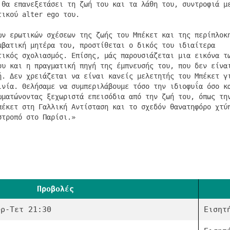
 θα επανεξετάσει τη ζωή του και τα λάθη του, συντροφιά μ
τικού alter ego του.
ων ερωτικών σχέσεων της ζωής του Μπέκετ και της περίπλοκ
μβατική μητέρα του, προστίθεται ο δικός του ιδιαίτερα
τικός σχολιασμός. Επίσης, μάς παρουσιάζεται μια εικόνα τ
ου και η πραγματική πηγή της έμπνευσής του, που δεν είνα
ή. Δεν χρειάζεται να είναι κανείς μελετητής του Μπέκετ γ
ινία. Θελήσαμε να συμπεριλάβουμε τόσο την ιδιοφυΐα όσο κ
ωματώνοντας ξεχωριστά επεισόδια από την ζωή του, όπως τη
πέκετ στη Γαλλική Αντίσταση και το σχεδόν θανατηφόρο χτύ
στροπό στο Παρίσι.»
Προβολές
υρ-Τετ 21:30
Εισητ