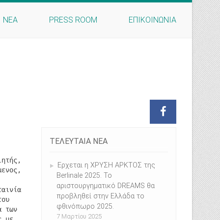
ΝΕΑ
PRESS ROOM
ΕΠΙΚΟΙΝΩΝΙΑ
ΤΕΛΕΥΤΑΙΑ ΝΕΑ
ιητής,
Ερχεται η ΧΡΥΣΗ ΑΡΚΤΟΣ της
μενος,
Berlinale 2025. Το
αριστουργηματικό DREAMS θα
ταινία
προβληθεί στην Ελλάδα το
του
φθινόπωρο 2025.
α των
7 Μαρτίου 2025
ς με