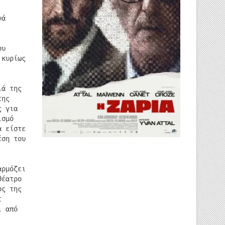
νά
ου
 κυρίως
ιά της
της
ς για
ισμό
α είστε
έση του
αρμόζει
θέατρο
ος της
τ
ι από