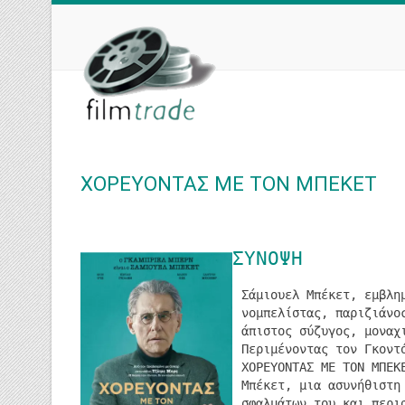
Skip
to
content
ΧΟΡΕΥΟΝΤΑΣ ΜΕ ΤΟΝ ΜΠΕΚΕΤ
ΣΥΝΟΨΗ
Σάμιουελ Μπέκετ, εμβλη
νομπελίστας, παριζιάνο
άπιστος σύζυγος, μοναχ
Περιμένοντας τον Γκοντ
ΧΟΡΕΥΟΝΤΑΣ ΜΕ ΤΟΝ ΜΠΕΚ
Μπέκετ, μια ασυνήθιστη
σφαλμάτων του και περι