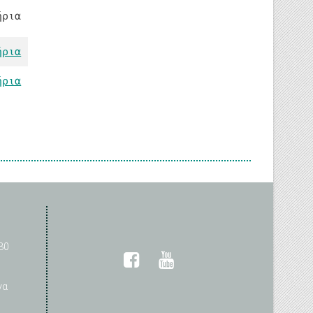
ήρια
ήρια
ήρια
30
να